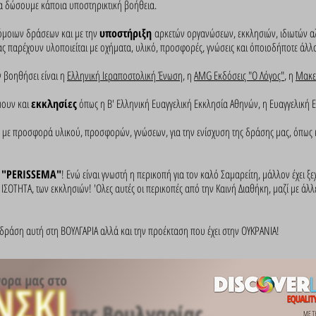
α δώσουμε κάποια υποστηρικτική βοήθεια.
μοιων δράσεων και με την
υποστήριξη
αρκετών οργανώσεων, εκκλησιών, ιδιωτών αλ
ς παρέχουν υλοποιείται με οχήματα, υλικό, προσφορές, γνώσεις και όποιοδήποτε άλ
 βοηθήσει είναι η
Ελληνική Ιεραποστολική Ένωση
, η
AMG Eκδόσεις "Ο Λόγος"
, η
Μακε
μουν και
εκκλησίες
όπως η Β' Ελληνική Ευαγγελική Εκκλησία Αθηνών, η Ευαγγελική Ε
, με προσφορά υλικού, προσφορών, γνώσεων, για την ενίσχυση της δράσης μας, όπως 
ο
"PERISSEMA"
! Ενώ είναι γνωστή η περικοπή για τον καλό Σαμαρείτη, μάλλον έχει ξε
 ΙΣΟΤΗΤΑ, των εκκλησιών! 'Ολες αυτές οι περικοπές από την Καινή Διαθήκη, μαζί με άλ
 δράση αυτή στη ΒΟΥΛΓΑΡΙΑ αλλά και την προέκταση που έχει στην ΟΥΚΡΑΝΙΑ!