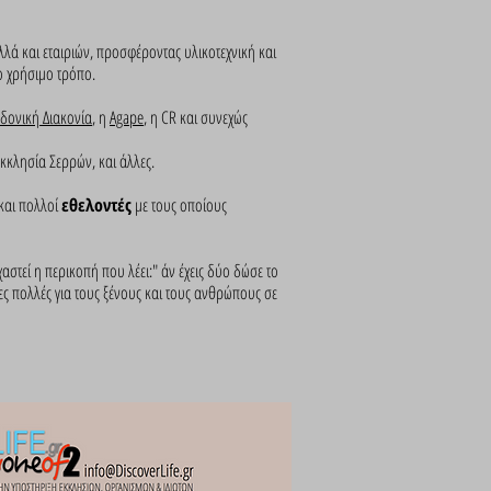
λά και εταιριών, προσφέροντας υλικοτεχνική και
λο χρήσιμο τρόπο.
δονική Διακονία
, η
Agape
, η CR και συνεχώς
κκλησία Σερρών, και άλλες.
και πολλοί
εθελοντές
με τους οποίους
χαστεί η περικοπή που λέει:" άν έχεις δύο δώσε το
λες πολλές για τους ξένους και τους ανθρώπους σε