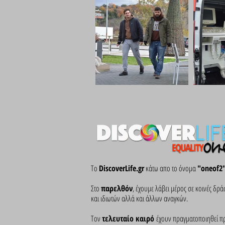
Το
DiscoverLife.gr
κάτω απο το όνομα
"oneof2
Στο
παρελθόν
, έχουμε λάβει μέρος σε κοινές δ
και ιδιωτών αλλά και άλλων αναγκών.
Τον
τελευταίο καιρό
έχουν πραγματοποιηθεί π