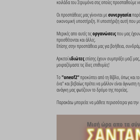
κοιλάδα του Στρυμόνα στις οποίες προσπαθούμε ν
Οι προσπάθειες μας γίνονται με
συνεργασία
παρό
οικονομική υποστήριξη. Η υποστήριξη αυτή που μα
Μερικές απο αυτές τις
οργανώσεις
που μας έχουν
προσθέτονται και άλλες.
Επίσης στην προσπάθεια μας για βοήθεια, συνδρά
Αρκετοί
ιδιώτες
επίσης έχουν συμπράξει μαζί μας
μοιραζόμαστε τις ίδιες επιθυμίες!
Το
"oneof2"
προκύπτει από τη Βίβλο, όπως και τ
ένα" και βεβαίως πρέπει να μάλλον είναι άγνωστη η
ανάγκη μας φωτίζουν το δρόμο της πορείας.
Παρακάτω μπορείτε να μάθετε περισσότερα για την