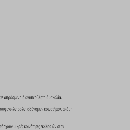
ι σε απρόσμενη ή ανυπέρβλητη δυσκολία.
 προσφυγικών ροών, αδύναμων κοινοτήτων, ακόμη
πάρχουν μικρές κοινότητες εκκλησιών στην