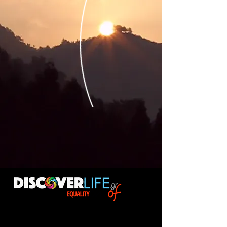
Το
DiscoverLife.gr
κάτω απο το όνομα
"oneof2"
προσπαθεί να βοηθήσει στις ανάγκες εκκλησιών και